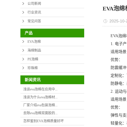
公司新闻
EVA泡
行业资讯
2025-10-
常见问答
产品
EVA泡绵材
EVA泡棉
1. 电子产
海绵制品
适用场景：
PE泡棉
优势：
防震缓冲：
珍珠棉
定制化：可
新闻资讯
防静电：部
浅谈eva泡棉在应用中...
2. 运动与
浅谈为什么eva泡棉材...
适用场景：
厂家介绍eva包装泡棉...
优势：
去除eva泡棉双面胶的...
弹性与支撑
怎样鉴别EVA泡棉质量好坏
轻量化：相