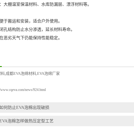
大棚温室保温材料、水库防漏层、漂浮材料等。
于搬运和安装，适合户外使用。
孔结构防止水分渗透，延长材料寿命。
恶劣天气下仍能保持性能稳定。
材料
成都EVA泡绵材料
EVA泡绵厂家
,
,
://www.cqeva.com/news/924.html
如何防止EVA泡棉出现破损
EVA泡棉怎样做热压定型工艺