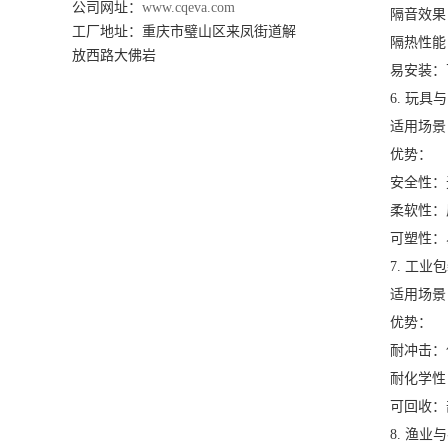
公司网址：
www.cqeva.com
隔音效果：
工厂地址：
重庆市璧山区来凤街道解
隔热性能：
放西路大佛岩
易安装：可
6. 玩具与
适用场景：
优势：
安全性：无
柔软性：质
可塑性：易
7. 工业包
适用场景：
优势：
耐冲击：保
耐化学性：
可回收：部
8. 渔业与