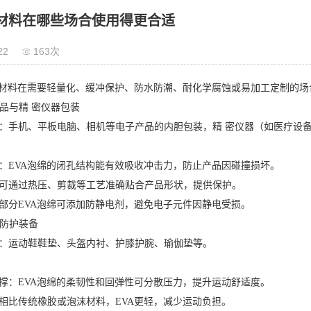
绵材料在哪些场合使用得更合适
22
163次
料在需要轻量化、缓冲保护、防水防潮、耐化学腐蚀或易加工定制的场
品与精 密仪器包装
手机、平板电脑、相机等电子产品的内胆包装，精 密仪器（如医疗设备
EVA泡绵的闭孔结构能有效吸收冲击力，防止产品因碰撞损坏。
通过热压、剪裁等工艺准确贴合产品形状，提供保护。
分EVA泡绵可添加防静电剂，避免电子元件因静电受损。
防护装备
运动鞋鞋垫、头盔内衬、护膝护腕、瑜伽垫等。
：EVA泡绵的柔韧性和回弹性可分散压力，提升运动舒适度。
比传统橡胶或泡沫材料，EVA更轻，减少运动负担。