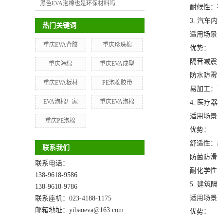
黑色EVA泡棉也是环保材料吗
耐候性：在
3. 汽车内
热门关键词
适用场景：
重庆EVA背胶
重庆珍珠棉
优势：
隔音减震：
重庆海绵
重庆EVA成型
防水防霉：
重庆EVA板材
PE泡棉胶带
易加工：可
EVA泡棉厂家
重庆EVA泡棉
4. 医疗器
适用场景：
重庆PE泡棉
优势：
舒适性：柔
联系我们
防菌防滑：
联系电话：
耐化学性：
138-9618-9586
5. 建筑隔
138-9618-9786
适用场景：
联系座机：023-4188-1175
邮箱地址：yibaoeva@163.com
优势：