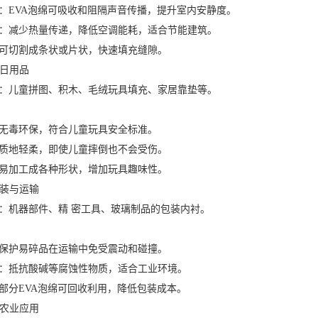
EVA泡绵可吸收和阻隔声音传播，提升室内安静度。
减少热量传递，降低空调能耗，适合节能建筑。
切割成条状或片状，快速填充缝隙。
日用品
儿童拼图、积木、毛绒玩具填充、家居靠垫等。
毒环保，符合儿童玩具安全标准。
地轻柔，即使儿童摔倒也不会受伤。
加工成各种形状，增加玩具趣味性。
装与运输
机器部件、精 密工具、玻璃制品的包装内衬。
护易碎品在运输中免受震动和碰撞。
抵抗酸碱等腐蚀性物质，适合工业环境。
分EVA泡绵可回收利用，降低包装成本。
农业应用