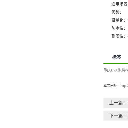
适用场景：
优势：
轻量化：便
防水性：闭
耐候性：在
标签
重庆EVA泡绵
本文网址：
http
上一篇：
下一篇：