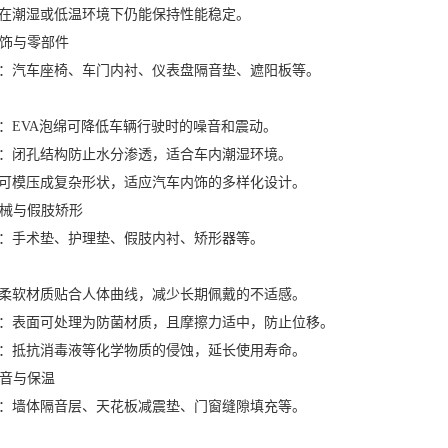
潮湿或低温环境下仍能保持性能稳定。
饰与零部件
汽车座椅、车门内衬、仪表盘隔音垫、遮阳板等。
EVA泡绵可降低车辆行驶时的噪音和震动。
闭孔结构防止水分渗透，适合车内潮湿环境。
模压成复杂形状，适应汽车内饰的多样化设计。
械与假肢矫形
手术垫、护理垫、假肢内衬、矫形器等。
软材质贴合人体曲线，减少长期佩戴的不适感。
表面可处理为防菌材质，且摩擦力适中，防止位移。
抵抗消毒液等化学物质的侵蚀，延长使用寿命。
音与保温
墙体隔音层、天花板减震垫、门窗缝隙填充等。