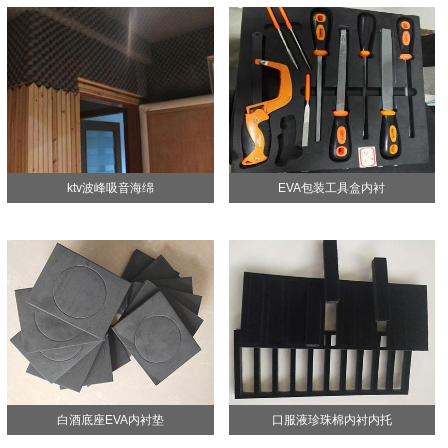
ktv波峰吸音海绵
EVA包装工具盒内衬
白酒底座EVA内衬垫
口服液珍珠棉内衬内托