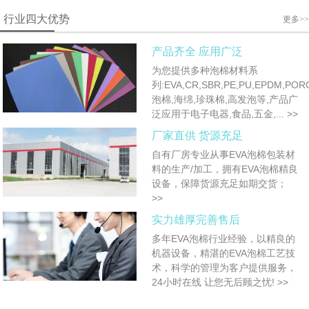
行业四大优势
更多>>
产品齐全 应用广泛
为您提供多种泡棉材料系
列:EVA,CR,SBR,PE,PU,EPDM,POR
泡棉,海绵,珍珠棉,高发泡等,产品广
泛应用于电子电器,食品,五金,...
>>
厂家直供 货源充足
自有厂房专业从事EVA泡棉包装材
料的生产/加工，拥有EVA泡棉精良
设备，保障货源充足如期交货；
>>
实力雄厚完善售后
多年EVA泡棉行业经验，以精良的
机器设备，精湛的EVA泡棉工艺技
术，科学的管理为客户提供服务，
24小时在线 让您无后顾之忧!
>>